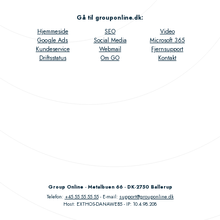
Gå til grouponline.dk
:
Hjemmeside
SEO
Video
Google Ads
Social Media
Microsoft 365
Kundeservice
Webmail
Fjernsupport
Driftsstatus
Om GO
Kontakt
Group Online - Metalbuen 66 - DK-2750 Ballerup
Telefon:
+45 55 55 55 55
E-mail:
support@grouponline.dk
Host: EXTHOS-DANAWEB5
IP: 10.4.98.208